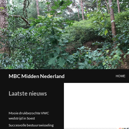
GA NAAR
Zoeken
MBC Midden Nederland
HOME
Laatste nieuws
Mooie drukbezochte VWC
wedstrijd in Soest
Succesvolle bestuurswisseling