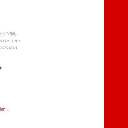
r de MBC
een andere
laats aan
en
der
Vollebuiken toertocht 2016
→