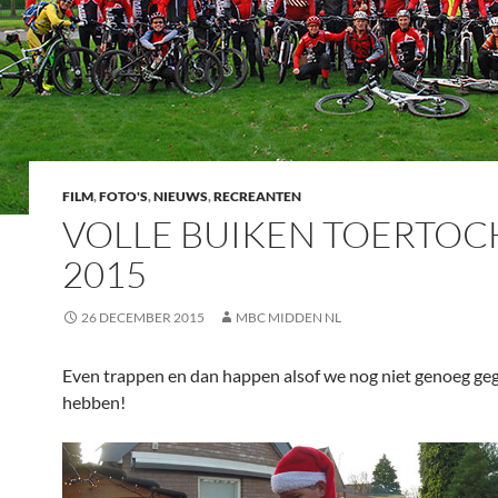
FILM
,
FOTO'S
,
NIEUWS
,
RECREANTEN
VOLLE BUIKEN TOERTOC
2015
26 DECEMBER 2015
MBC MIDDEN NL
Even trappen en dan happen alsof we nog niet genoeg ge
hebben!