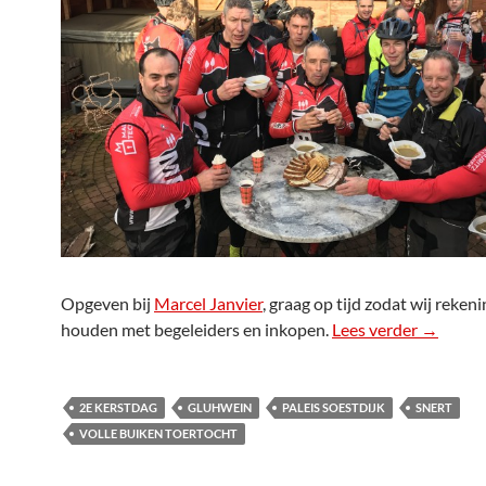
Opgeven bij
Marcel Janvier
, graag op tijd zodat wij reke
houden met begeleiders en inkopen.
Lees verder
Volle bu
→
2E KERSTDAG
GLUHWEIN
PALEIS SOESTDIJK
SNERT
VOLLE BUIKEN TOERTOCHT