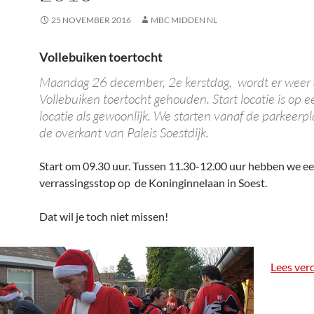
25 NOVEMBER 2016
MBC MIDDEN NL
Vollebuiken toertocht
Maandag 26 december, 2e kerstdag, wordt er wee
Vollebuiken toertocht gehouden. Start locatie is op 
locatie als gewoonlijk. We starten vanaf de parkeerp
de overkant van Paleis Soestdijk.
Start om 09.30 uur. Tussen 11.30-12.00 uur hebben we e
verrassingsstop op de Koninginnelaan in Soest.
Dat wil je toch niet missen!
Lees ver