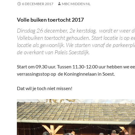
6 DECEMBER 2017
MBC MIDDEN NL
Volle buiken toertocht 2017
Dinsdag 26 december, 2e kerstdag, wordt er weer
Vollebuiken toertocht gehouden. Start locatie is op 
locatie als gewoonlijk. We starten vanaf de parkeerp
de overkant van Paleis Soestdijk.
Start om 09.30 uur. Tussen 11.30-12.00 uur hebben we e
verrassingsstop op de Koninginnelaan in Soest.
Dat wil je toch niet missen!