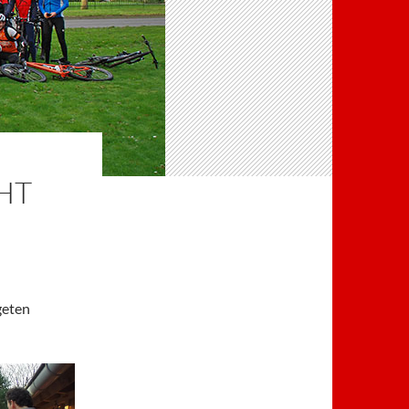
HT
geten