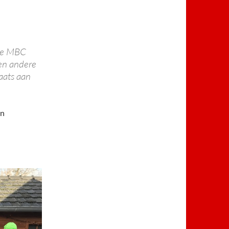
 de MBC
een andere
laats aan
en