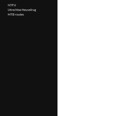
NTFU
Utrechtse Heuvelrug
MTB routes