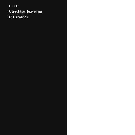
NTFU
Utrechtse Heuvelrug
MTB routes