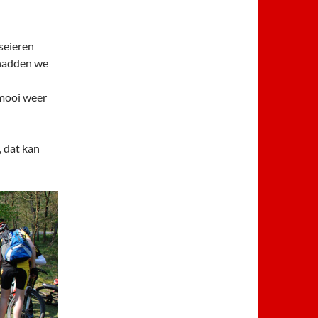
aseieren
 hadden we
 mooi weer
, dat kan