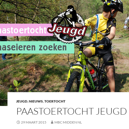
JEUGD
,
NIEUWS
,
TOERTOCHT
PAASTOERTOCHT JEUGD
29 MAART 2015
MBC MIDDEN NL