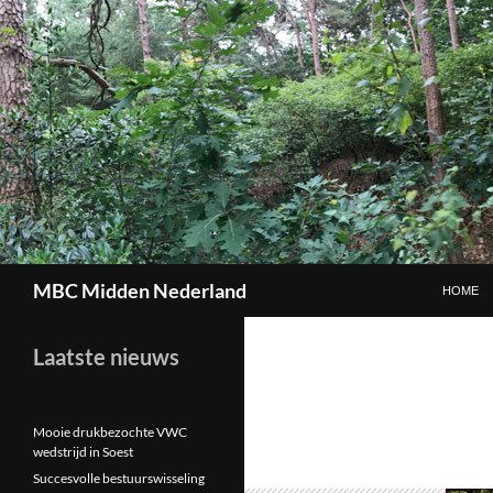
GA NAAR
Zoeken
MBC Midden Nederland
HOME
Laatste nieuws
Mooie drukbezochte VWC
wedstrijd in Soest
Succesvolle bestuurswisseling