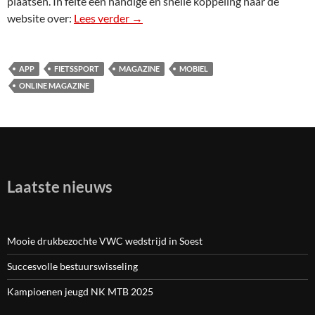
plaatsen. In feite een handige en snelle koppeling naar de
website over:
Lees verder
Fietssport magazine
→
APP
FIETSSPORT
MAGAZINE
MOBIEL
ONLINE MAGAZINE
Laatste nieuws
Mooie drukbezochte VWC wedstrijd in Soest
Succesvolle bestuurswisseling
Kampioenen jeugd NK MTB 2025