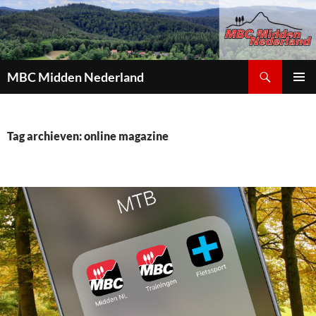
Zoeken
MBC Midden Nederland
GA
PRIMAI
NAAR
MENU
DE
INHOUD
Tag archieven: online magazine