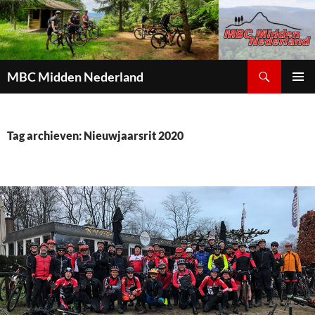
Zoeken
MBC Midden Nederland
GA
PRIMAI
NAAR
MENU
DE
INHOUD
Tag archieven: Nieuwjaarsrit 2020