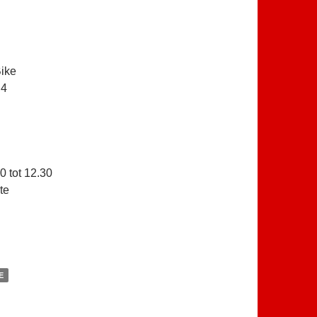
Bike
 4
0 tot 12.30
te
E