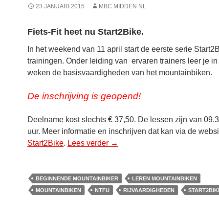
23 JANUARI 2015
MBC MIDDEN NL
Fiets-Fit heet nu Start2Bike.
In het weekend van 11 april start de eerste serie Start2
trainingen. Onder leiding van ervaren trainers leer je in
weken de basisvaardigheden van het mountainbiken.
De inschrijving is geopend!
Deelname kost slechts € 37,50. De lessen zijn van 09.3
uur. Meer informatie en inschrijven dat kan via de websi
Start2Bike
.
Lees verder
Fiets-Fit heet nu Start2Bike
→
BEGINNENDE MOUNTAINBIKER
LEREN MOUNTAINBIKEN
MOUNTAINBIKEN
NTFU
RIJVAARDIGHEDEN
START2BIK