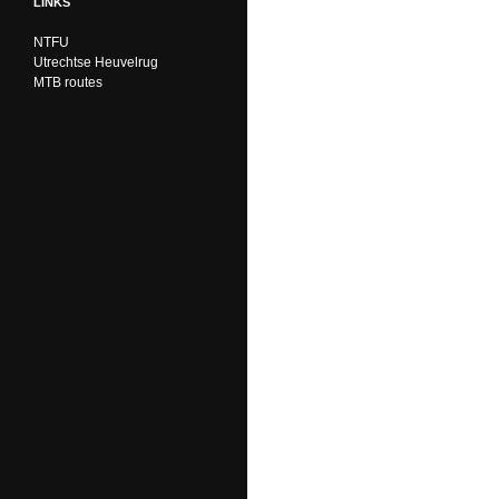
LINKS
NTFU
Utrechtse Heuvelrug
MTB routes