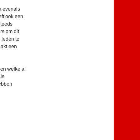
k evenals
eft ook een
steeds
rs om dit
 leden te
aakt een
en welke al
ls
hebben