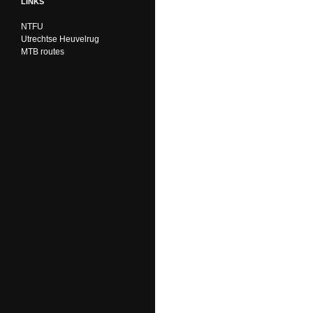
LINKS
NTFU
Utrechtse Heuvelrug
MTB routes