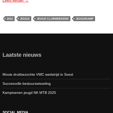
Lees verder
MBC Jeugdkamp 2016
→
2016
JEUGD
JEUGD CLUBWEEKEND
JEUGDKAMP
Laatste nieuws
Mooie drukbezochte VWC wedstrijd in Soest
Succesvolle bestuurswisseling
Kampioenen jeugd NK MTB 2025
SOCIAL MEDIA