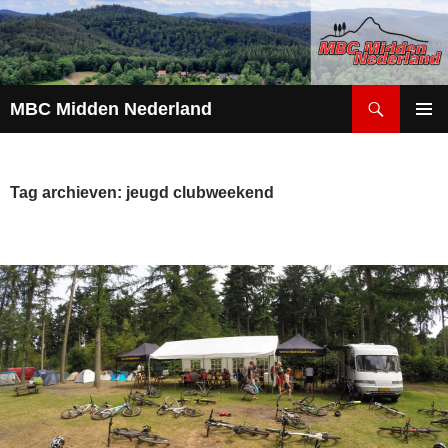
Zoeken
MBC Midden Nederland
GA
PRIMAI
NAAR
MENU
DE
INHOUD
Tag archieven: jeugd clubweekend