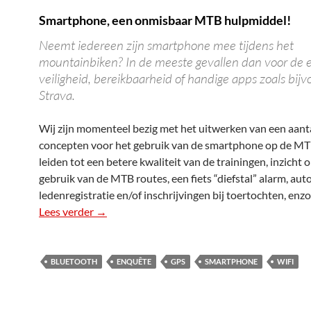
Smartphone, een onmisbaar MTB hulpmiddel!
Neemt iedereen zijn smartphone mee tijdens het
mountainbiken? In de meeste gevallen dan voor de 
veiligheid, bereikbaarheid of handige apps zoals bij
Strava.
Wij zijn momenteel bezig met het uitwerken van een aant
concepten voor het gebruik van de smartphone op de MT
leiden tot een betere kwaliteit van de trainingen, inzicht 
gebruik van de MTB routes, een fiets “diefstal” alarm, au
ledenregistratie en/of inschrijvingen bij toertochten, enz
Lees verder
Smartphone, onmisbaar!
→
BLUETOOTH
ENQUÊTE
GPS
SMARTPHONE
WIFI