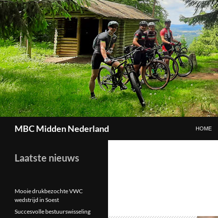
GA NAAR
Zoeken
MBC Midden Nederland
HOME
Laatste nieuws
Mooie drukbezochte VWC
wedstrijd in Soest
Succesvolle bestuurswisseling