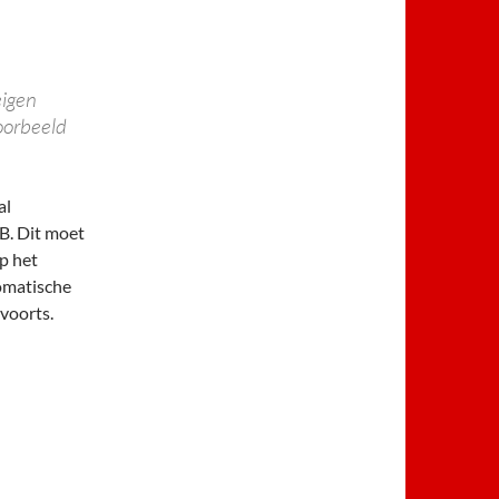
eigen
voorbeeld
al
B. Dit moet
op het
tomatische
ovoorts.