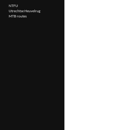
NTFU
Utrechtse Heuvelrug
MTB routes