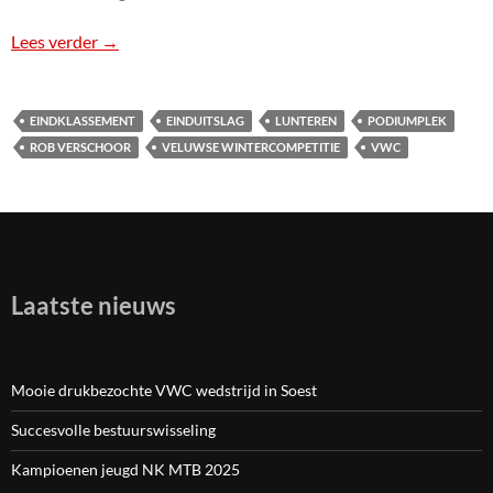
Lees verder
Einduitslagen Veluwse wintercompetitie
→
EINDKLASSEMENT
EINDUITSLAG
LUNTEREN
PODIUMPLEK
ROB VERSCHOOR
VELUWSE WINTERCOMPETITIE
VWC
Laatste nieuws
Mooie drukbezochte VWC wedstrijd in Soest
Succesvolle bestuurswisseling
Kampioenen jeugd NK MTB 2025