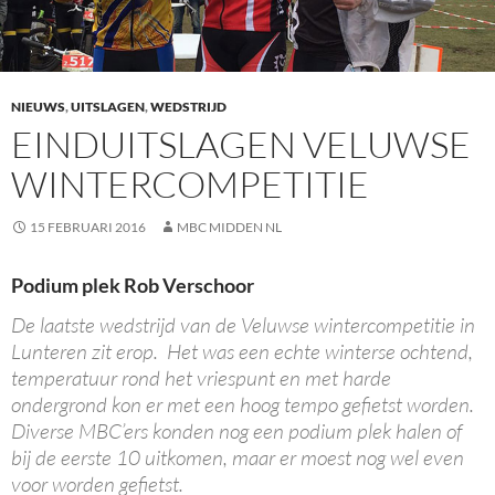
NIEUWS
,
UITSLAGEN
,
WEDSTRIJD
EINDUITSLAGEN VELUWSE
WINTERCOMPETITIE
15 FEBRUARI 2016
MBC MIDDEN NL
Podium plek Rob Verschoor
De laatste wedstrijd van de Veluwse wintercompetitie in
Lunteren zit erop. Het was een echte winterse ochtend,
temperatuur rond het vriespunt en met harde
ondergrond kon er met een hoog tempo gefietst worden.
Diverse MBC’ers konden nog een podium plek halen of
bij de eerste 10 uitkomen, maar er moest nog wel even
voor worden gefietst.