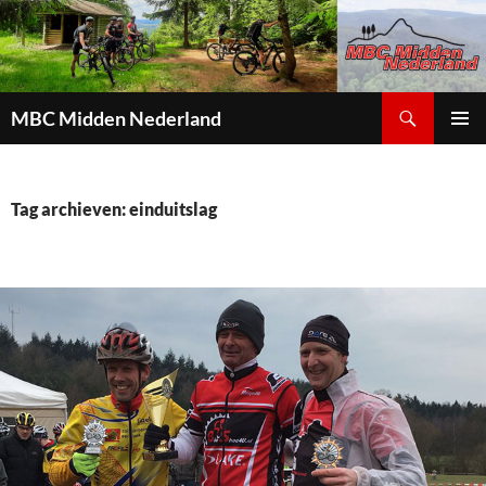
Zoeken
MBC Midden Nederland
GA
PRIMAI
NAAR
MENU
DE
INHOUD
Tag archieven: einduitslag