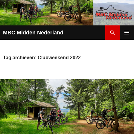
Zoeken
MBC Midden Nederland
GA
PRIMAI
NAAR
MENU
DE
INHOUD
Tag archieven: Clubweekend 2022