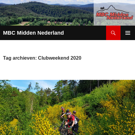
Zoeken
MBC Midden Nederland
GA
PRIMAI
NAAR
MENU
DE
INHOUD
Tag archieven: Clubweekend 2020