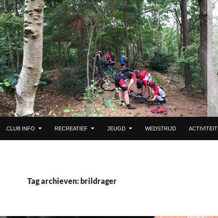
 DE INHOUD
CLUB INFO
RECREATIEF
JEUGD
WEDSTRIJD
ACTIVITEI
Tag archieven: brildrager