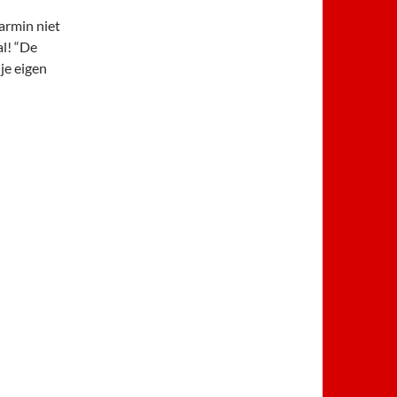
Garmin niet
l! “De
je eigen