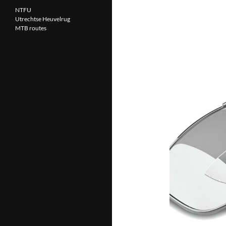
NTFU
Utrechtse Heuvelrug
MTB routes