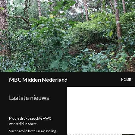
GA NAAR
Zoeken
MBC Midden Nederland
HOME
Laatste nieuws
Mooie drukbezochte VWC
wedstrijd in Soest
Succesvolle bestuurswisseling