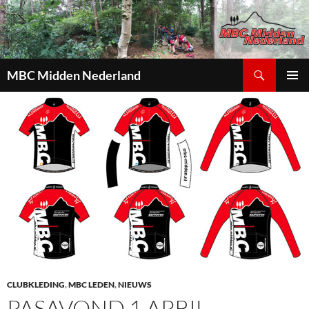
Zoeken
MBC Midden Nederland
GA
PRIMAI
NAAR
MENU
DE
INHOUD
CLUBKLEDING
,
MBC LEDEN
,
NIEUWS
PASAVOND 1 APRIL