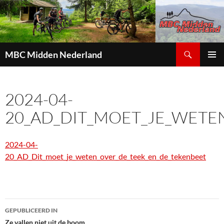
Zoeken
MBC Midden Nederland
GA
PRIMAI
NAAR
MENU
DE
2024-04-
INHOUD
20_AD_DIT_MOET_JE_WETE
2024-04-
20_AD_Dit_moet_je_weten_over_de_teek_en_de_tekenbeet
GEPUBLICEERD IN
Ze vallen niet uit de boom