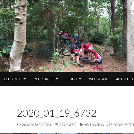
 DE INHOUD
CLUB INFO
RECREATIEF
JEUGD
WEDSTRIJD
ACTIVITEI
2020_01_19_6732
26 JANUARI 2020
672 × 372
VELUWSE WINTERCOMPETITI