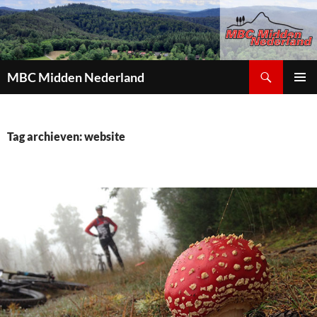
Zoeken
MBC Midden Nederland
GA
PRIMAI
NAAR
MENU
DE
INHOUD
Tag archieven: website