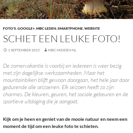
FOTO'S
,
GOOGLE+
,
MBC LEDEN
,
SMARTPHONE
,
WEBSITE
SCHIET EEN LEUKE FOTO!
1 SEPTEMBER 2015
MBC MIDDEN NL
De zomervakantie is voorbij en iedereen is weer bezig
met zijn dagelijkse werkzaamheden. Maar het
mountainbiken blijft gewoon doorgaan, het hele jaar door
gedurende alle seizoenen. Elk seizoen heeft zo zijn
charmes. De kleuren, geuren, het sociale gebeuren en de
sportieve uitdaging die je aangaat.
Kijk om je heen en geniet van de mooie natuur en neem een
moment de tijd om een leuke foto te schieten.