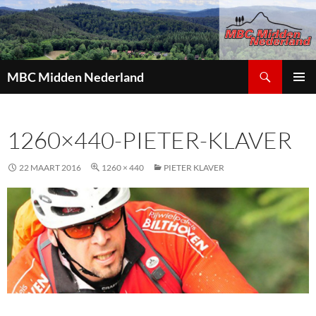
Zoeken
MBC Midden Nederland
GA
PRIMAI
NAAR
MENU
DE
1260×440-PIETER-KLAVER
INHOUD
22 MAART 2016
1260 × 440
PIETER KLAVER