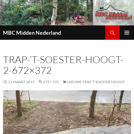
Zoeken
MBC Midden Nederland
GA
PRIMAI
NAAR
MENU
DE
TRAP-’T-SOESTER-HOOGT-
INHOUD
2-672×372
11 MAART 2015
672 × 372
NIEUWE TRAP ’T SOESTER HOOGT