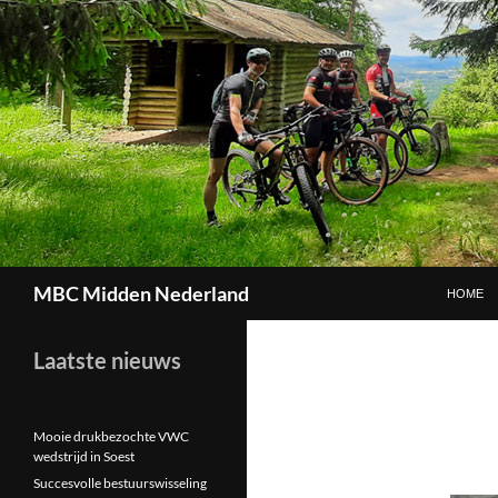
GA NAAR
Zoeken
MBC Midden Nederland
HOME
Laatste nieuws
Mooie drukbezochte VWC
wedstrijd in Soest
Succesvolle bestuurswisseling