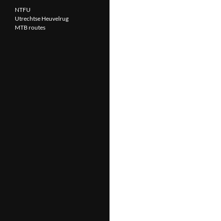
NTFU
Utrechtse Heuvelrug
MTB routes