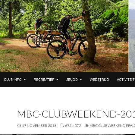
 DE INHOUD
CLUB INFO
RECREATIEF
JEUGD
WEDSTRIJD
ACTIVITEI
MBC-CLUBWEEKEND-201
17 NOVEMBER 2018
672 × 372
MBC CLUBWEEKEND PFALZ