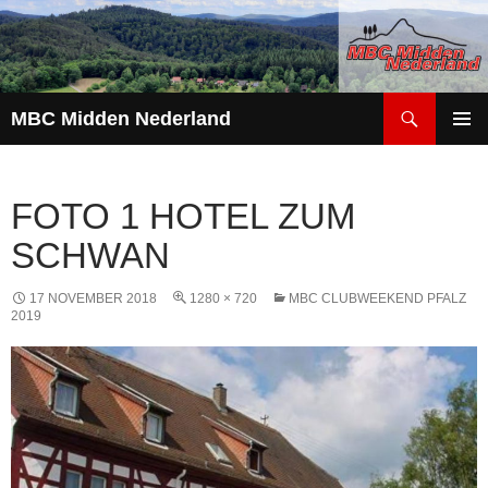
Zoeken
MBC Midden Nederland
GA
PRIMAI
NAAR
MENU
DE
FOTO 1 HOTEL ZUM
INHOUD
SCHWAN
17 NOVEMBER 2018
1280 × 720
MBC CLUBWEEKEND PFALZ
2019