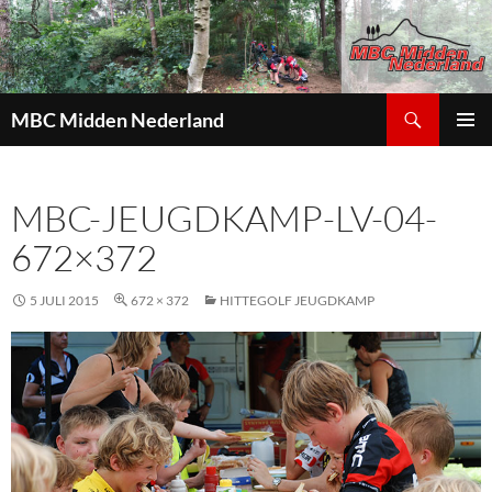
Zoeken
MBC Midden Nederland
GA
PRIMAI
NAAR
MENU
DE
MBC-JEUGDKAMP-LV-04-
INHOUD
672×372
5 JULI 2015
672 × 372
HITTEGOLF JEUGDKAMP