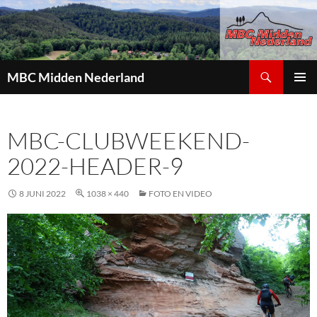
Zoeken
MBC Midden Nederland
GA
PRIMAI
NAAR
MENU
DE
MBC-CLUBWEEKEND-
INHOUD
2022-HEADER-9
8 JUNI 2022
1038 × 440
FOTO EN VIDEO