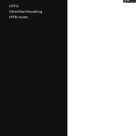
NTFU
Utrechtse Heuvelrug
MTB routes