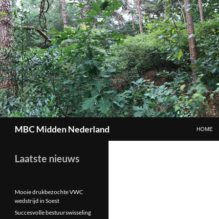
GA NAAR
Zoeken
MBC Midden Nederland
HOME
Laatste nieuws
Mooie drukbezochte VWC
wedstrijd in Soest
Succesvolle bestuurswisseling