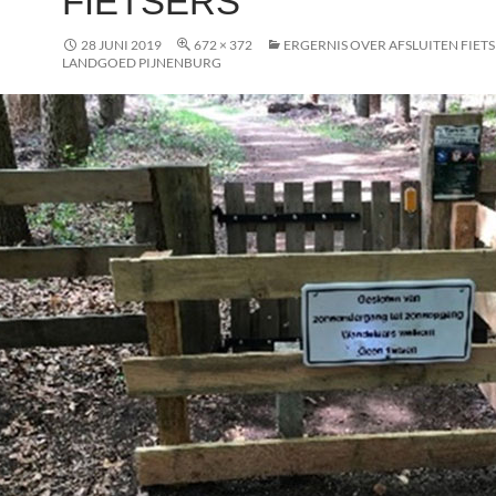
FIETSERS
28 JUNI 2019
672 × 372
ERGERNIS OVER AFSLUITEN FIET
LANDGOED PIJNENBURG