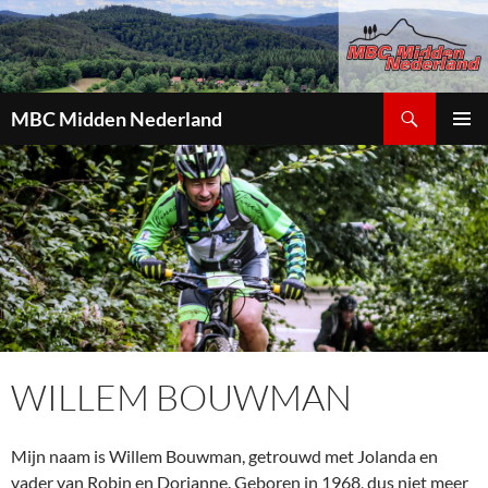
Zoeken
MBC Midden Nederland
GA
PRIMAI
NAAR
MENU
DE
INHOUD
WILLEM BOUWMAN
Mijn naam is Willem Bouwman, getrouwd met Jolanda en
vader van Robin en Dorianne. Geboren in 1968, dus niet meer