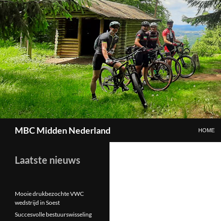
GA NAAR
Zoeken
MBC Midden Nederland
HOME
Laatste nieuws
Mooie drukbezochte VWC
wedstrijd in Soest
Succesvolle bestuurswisseling