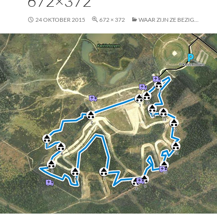
672×372
24 OKTOBER 2015
672 × 372
WAAR ZIJN ZE BEZIG…