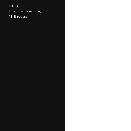
NTFU
Utrechtse Heuvelrug
MTB routes