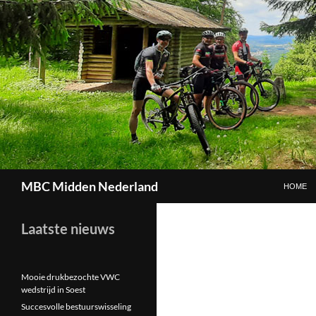
GA NAAR
Zoeken
MBC Midden Nederland
HOME
Laatste nieuws
Mooie drukbezochte VWC
wedstrijd in Soest
Succesvolle bestuurswisseling