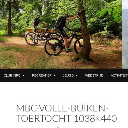
 DE INHOUD
CLUB INFO
RECREATIEF
JEUGD
WEDSTRIJD
ACTIVITEI
MBC-VOLLE-BUIKEN-
TOERTOCHT-1038×440