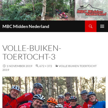
Zoeken
MBC Midden Nederland
GA
PRIMAI
NAAR
MENU
DE
VOLLE-BUIKEN-
INHOUD
TOERTOCHT-3
1 NOVEMBER 2019
672 × 372
VOLLE BUIKEN TOERTOCHT
2019