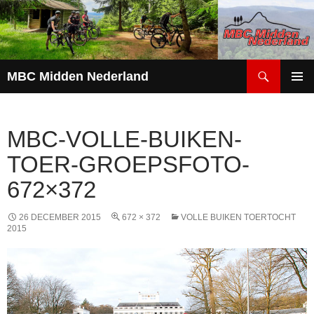
Zoeken
MBC Midden Nederland
GA
PRIMAI
NAAR
MENU
DE
MBC-VOLLE-BUIKEN-
INHOUD
TOER-GROEPSFOTO-
672×372
26 DECEMBER 2015
672 × 372
VOLLE BUIKEN TOERTOCHT
2015