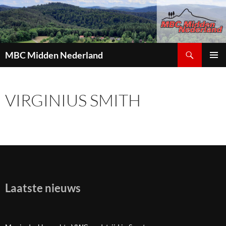
Zoeken
MBC Midden Nederland
GA
PRIMAI
NAAR
MENU
DE
VIRGINIUS SMITH
INHOUD
Laatste nieuws