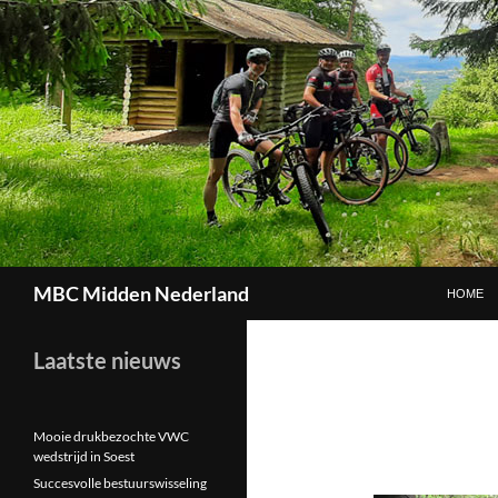
GA NAAR
Zoeken
MBC Midden Nederland
HOME
Laatste nieuws
Mooie drukbezochte VWC
wedstrijd in Soest
Succesvolle bestuurswisseling