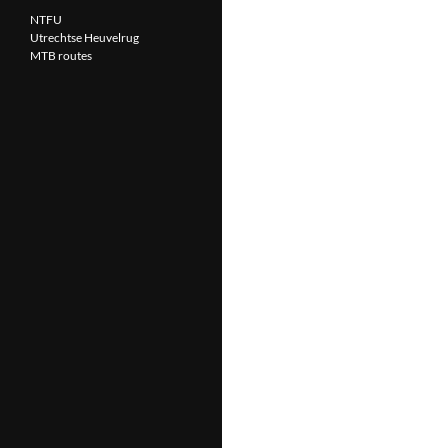
NTFU
Utrechtse Heuvelrug
MTB routes