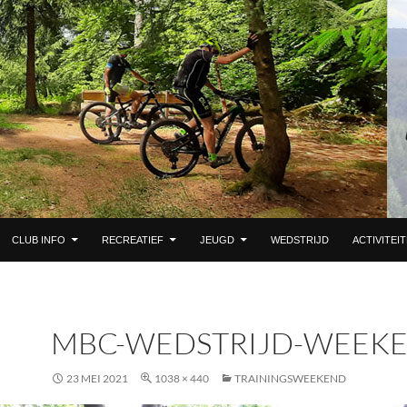
 DE INHOUD
CLUB INFO
RECREATIEF
JEUGD
WEDSTRIJD
ACTIVITEI
MBC-WEDSTRIJD-WEEK
23 MEI 2021
1038 × 440
TRAININGSWEEKEND