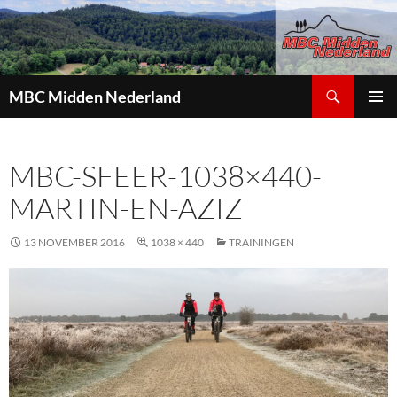
Zoeken
MBC Midden Nederland
GA
PRIMAI
NAAR
MENU
DE
MBC-SFEER-1038×440-
INHOUD
MARTIN-EN-AZIZ
13 NOVEMBER 2016
1038 × 440
TRAININGEN