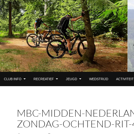
 DE INHOUD
CLUB INFO
RECREATIEF
JEUGD
WEDSTRIJD
ACTIVITEI
MBC-MIDDEN-NEDERLA
ZONDAG-OCHTEND-RIT-