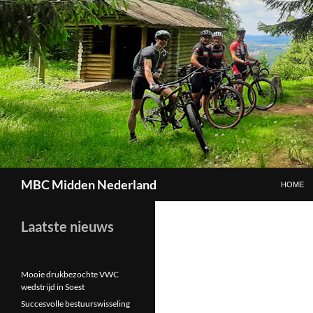
GA NAAR
Zoeken
MBC Midden Nederland
HOME
Laatste nieuws
Mooie drukbezochte VWC
wedstrijd in Soest
Succesvolle bestuurswisseling