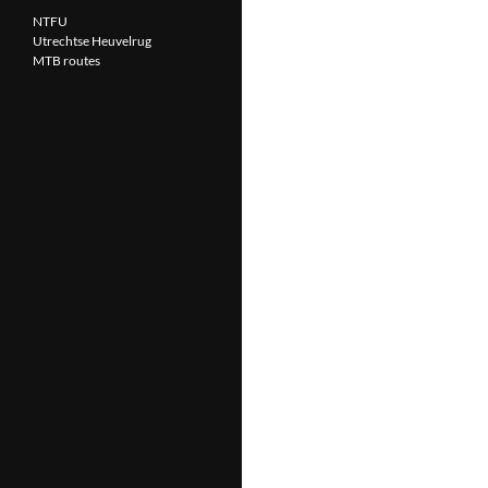
NTFU
Utrechtse Heuvelrug
MTB routes