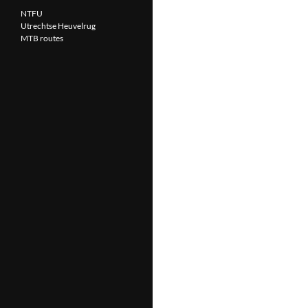
NTFU
Utrechtse Heuvelrug
MTB routes