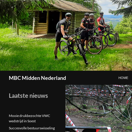
GA NAAR
Zoeken
MBC Midden Nederland
HOME
Laatste nieuws
Mooie drukbezochte VWC
wedstrijd in Soest
Succesvolle bestuurswisseling