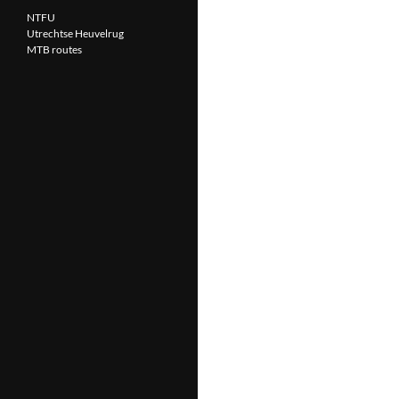
NTFU
Utrechtse Heuvelrug
MTB routes