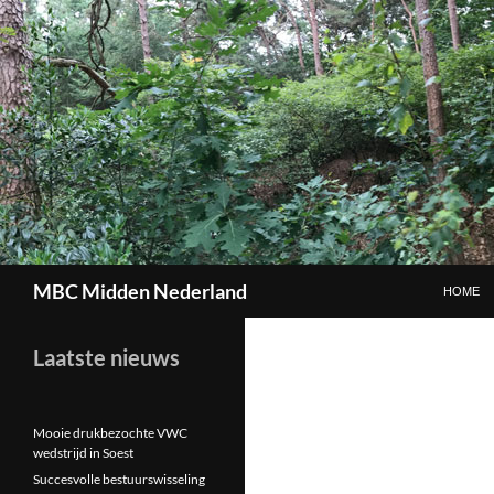
GA NAAR
Zoeken
MBC Midden Nederland
HOME
Laatste nieuws
Mooie drukbezochte VWC
wedstrijd in Soest
Succesvolle bestuurswisseling