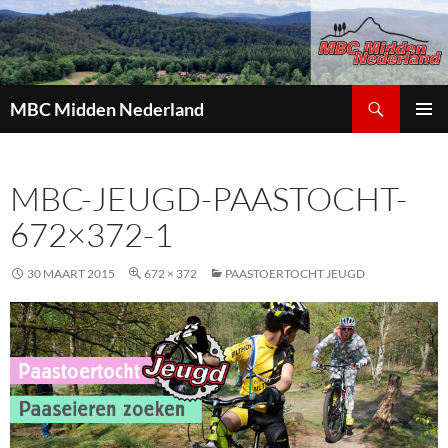
Zoeken
MBC Midden Nederland
GA
PRIMAI
NAAR
MENU
DE
MBC-JEUGD-PAASTOCHT-
INHOUD
672×372-1
30 MAART 2015
672 × 372
PAASTOERTOCHT JEUGD