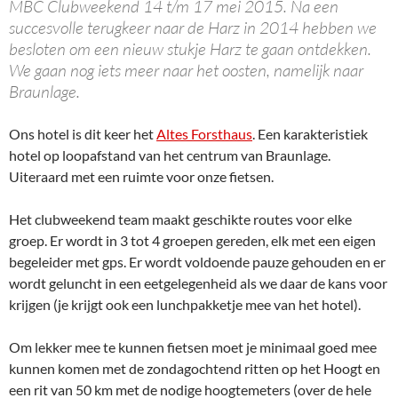
MBC Clubweekend 14 t/m 17 mei 2015. Na een
succesvolle terugkeer naar de Harz in 2014 hebben we
besloten om een nieuw stukje Harz te gaan ontdekken.
We gaan nog iets meer naar het oosten, namelijk naar
Braunlage.
Ons hotel is dit keer het
Altes Forsthaus
. Een karakteristiek
hotel op loopafstand van het centrum van Braunlage.
Uiteraard met een ruimte voor onze fietsen.
Het clubweekend team maakt geschikte routes voor elke
groep. Er wordt in 3 tot 4 groepen gereden, elk met een eigen
begeleider met gps. Er wordt voldoende pauze gehouden en er
wordt geluncht in een eetgelegenheid als we daar de kans voor
krijgen (je krijgt ook een lunchpakketje mee van het hotel).
Om lekker mee te kunnen fietsen moet je minimaal goed mee
kunnen komen met de zondagochtend ritten op het Hoogt en
een rit van 50 km met de nodige hoogtemeters (over de hele