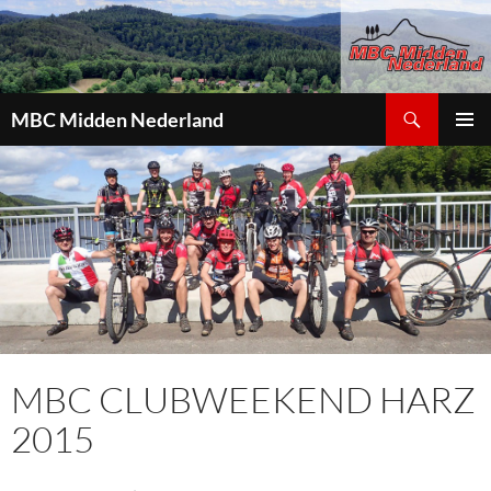
Zoeken
MBC Midden Nederland
GA
PRIMAI
NAAR
MENU
DE
INHOUD
MBC CLUBWEEKEND HARZ
2015