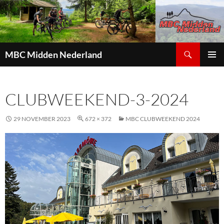
Zoeken
MBC Midden Nederland
GA
PRIMAI
NAAR
MENU
DE
CLUBWEEKEND-3-2024
INHOUD
29 NOVEMBER 2023
672 × 372
MBC CLUBWEEKEND 2024