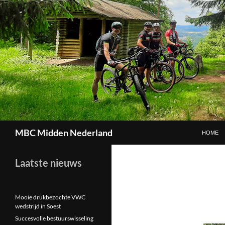
GA NAAR
Zoeken
MBC Midden Nederland
HOME
Laatste nieuws
Mooie drukbezochte VWC
wedstrijd in Soest
Succesvolle bestuurswisseling