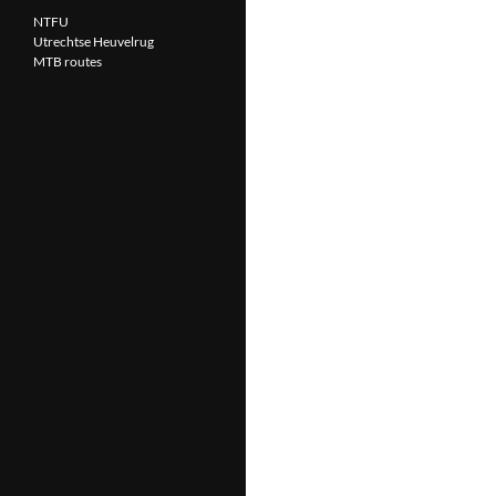
NTFU
Utrechtse Heuvelrug
MTB routes