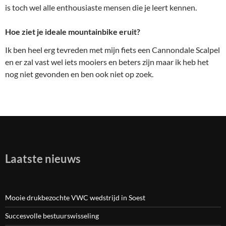
is toch wel alle enthousiaste mensen die je leert kennen.
Hoe ziet je ideale mountainbike eruit?
Ik ben heel erg tevreden met mijn fiets een Cannondale Scalpel
en er zal vast wel iets mooiers en beters zijn maar ik heb het
nog niet gevonden en ben ook niet op zoek.
Laatste nieuws
Mooie drukbezochte VWC wedstrijd in Soest
Succesvolle bestuurswisseling