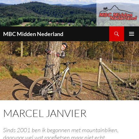
Zoeken
MBC Midden Nederland
GA
PRIMAI
NAAR
MENU
DE
INHOUD
MARCEL JANVIER
Sinds 2001 ben ik begonnen met mountainbiken,
daarvoor wel wat racefietsen maar niet echt