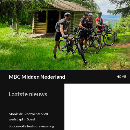
GA NAAR
Zoeken
MBC Midden Nederland
HOME
Laatste nieuws
Mooie drukbezochte VWC
wedstrijd in Soest
Succesvolle bestuurswisseling