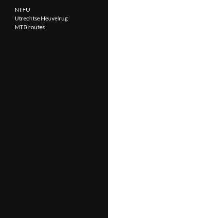
NTFU
Utrechtse Heuvelrug
MTB routes