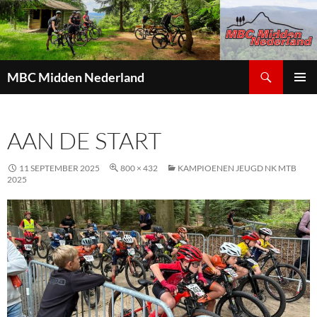
Zoeken
MBC Midden Nederland
GA
PRIMAI
NAAR
MENU
DE
AAN DE START
INHOUD
11 SEPTEMBER 2025
800 × 432
KAMPIOENEN JEUGD NK MTB
2025