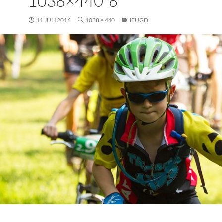
1038×440-8
11 JULI 2016
1038 × 440
JEUGD