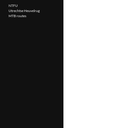
NTFU
Utrechtse Heuvelrug
MTB routes