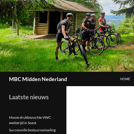
GA NAAR
Zoeken
MBC Midden Nederland
HOME
Laatste nieuws
Mooie drukbezochte VWC
wedstrijd in Soest
Succesvolle bestuurswisseling