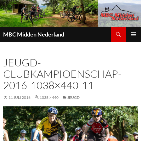
Zoeken
MBC Midden Nederland
GA
PRIMAI
NAAR
MENU
DE
JEUGD-
INHOUD
CLUBKAMPIOENSCHAP-
2016-1038×440-11
11 JULI 2016
1038 × 440
JEUGD