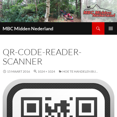
Zoeken
MBC Midden Nederland
GA
PRIMAI
NAAR
MENU
DE
QR-CODE-READER-
INHOUD
SCANNER
15 MAART 2016
1024 × 1024
HOE TE HANDELEN BIJ…