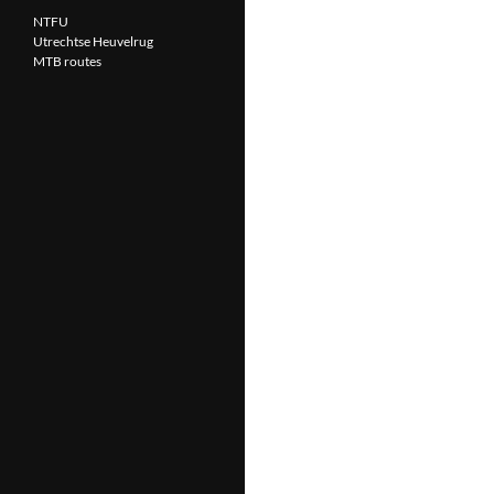
NTFU
Utrechtse Heuvelrug
MTB routes