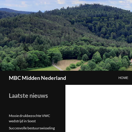
GA NAAR
Zoeken
MBC Midden Nederland
HOME
Laatste nieuws
Mooie drukbezochte VWC
wedstrijd in Soest
Succesvolle bestuurswisseling