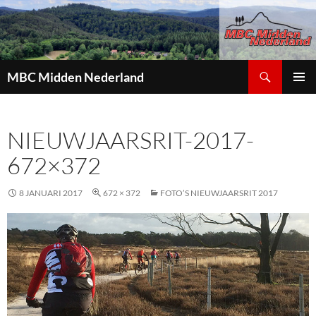
Zoeken
MBC Midden Nederland
GA
PRIMAI
NAAR
MENU
DE
NIEUWJAARSRIT-2017-
INHOUD
672×372
8 JANUARI 2017
672 × 372
FOTO’S NIEUWJAARSRIT 2017