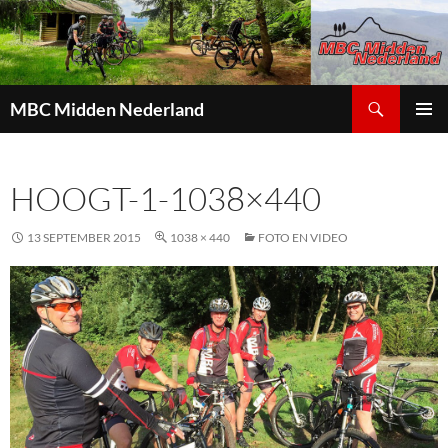
Zoeken
MBC Midden Nederland
GA
PRIMAI
NAAR
MENU
DE
HOOGT-1-1038×440
INHOUD
13 SEPTEMBER 2015
1038 × 440
FOTO EN VIDEO