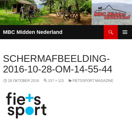
Zoeken
MBC Midden Nederland
GA
PRIMAI
NAAR
MENU
DE
SCHERMAFBEELDING-
INHOUD
2016-10-28-OM-14-55-44
28 OKTOBER 2016
157 × 115
FIETSSPORT MAGAZINE