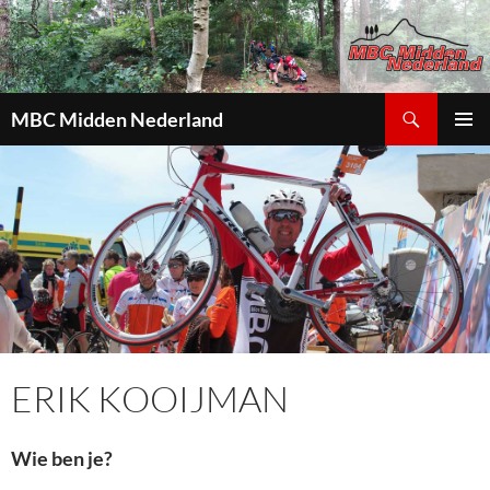
Zoeken
MBC Midden Nederland
GA
PRIMAI
NAAR
MENU
DE
INHOUD
ERIK KOOIJMAN
Wie ben je?