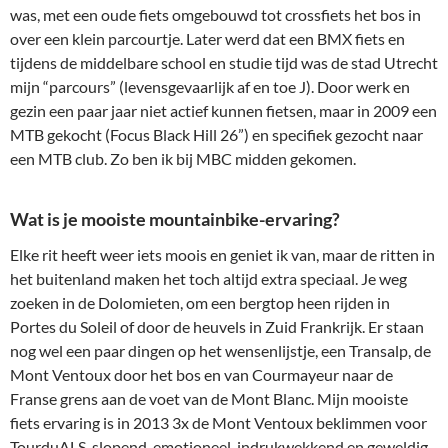
was, met een oude fiets omgebouwd tot crossfiets het bos in
over een klein parcourtje. Later werd dat een BMX fiets en
tijdens de middelbare school en studie tijd was de stad Utrecht
mijn “parcours” (levensgevaarlijk af en toe J). Door werk en
gezin een paar jaar niet actief kunnen fietsen, maar in 2009 een
MTB gekocht (Focus Black Hill 26”) en specifiek gezocht naar
een MTB club. Zo ben ik bij MBC midden gekomen.
Wat is je mooiste mountainbike-ervaring?
Elke rit heeft weer iets moois en geniet ik van, maar de ritten in
het buitenland maken het toch altijd extra speciaal. Je weg
zoeken in de Dolomieten, om een bergtop heen rijden in
Portes du Soleil of door de heuvels in Zuid Frankrijk. Er staan
nog wel een paar dingen op het wensenlijstje, een Transalp, de
Mont Ventoux door het bos en van Courmayeur naar de
Franse grens aan de voet van de Mont Blanc. Mijn mooiste
fiets ervaring is in 2013 3x de Mont Ventoux beklimmen voor
TourduALS, slopend, emotioneel, indrukwekkend en geweldig