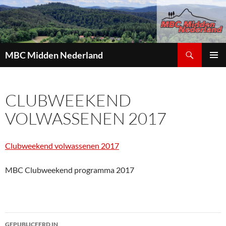
Zoeken
MBC Midden Nederland
GA
PRIMAI
NAAR
MENU
DE
CLUBWEEKEND
INHOUD
VOLWASSENEN 2017
Clubweekend volwassenen 2017
MBC Clubweekend programma 2017
GEPUBLICEERD IN